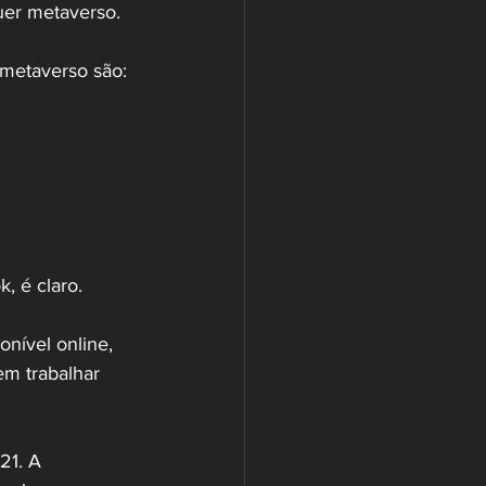
uer metaverso.
metaverso são: 
, é claro.
nível online, 
em trabalhar 
21. A 