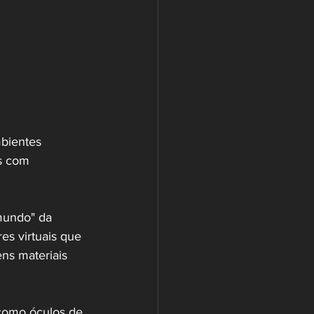
bientes 
s com 
mundo" da 
es virtuais que 
ns materiais 
 como óculos de 