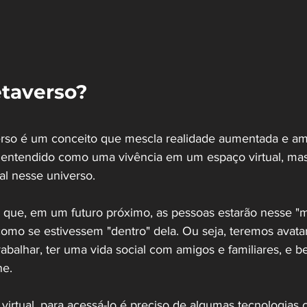
taverso?
rso é um conceito que mescla realidade aumentada e am
er entendido como uma vivência em um espaço virtual, ma
eal nesse universo.
m que, em um futuro próximo, as pessoas estarão nesse "
como se estivessem "dentro" dela. Ou seja, teremos avatar
abalhar, ter uma vida social com amigos e familiares, e be
e. 
virtual, para acessá-lo é preciso de algumas tecnologias