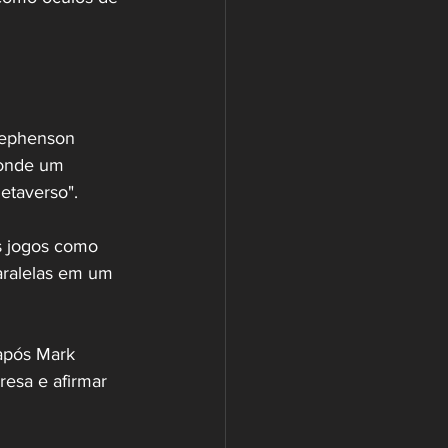
tephenson 
 onde um 
etaverso". 
os jogos como 
aralelas em um 
após Mark 
esa e afirmar 