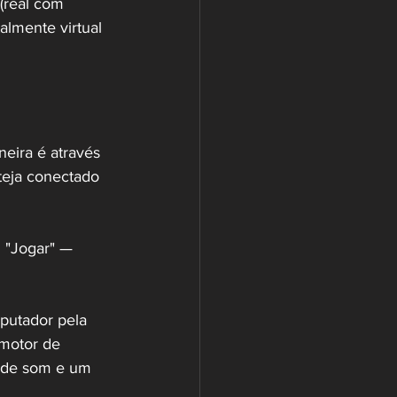
(real com 
almente virtual 
ira é através 
teja conectado 
m "Jogar" —
putador pela 
 motor de 
s de som e um 