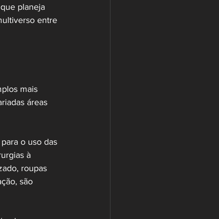
que planeja 
ultiverso entre 
mplos mais 
riadas áreas 
para o uso das 
urgias à 
zado, roupas 
ação, são 